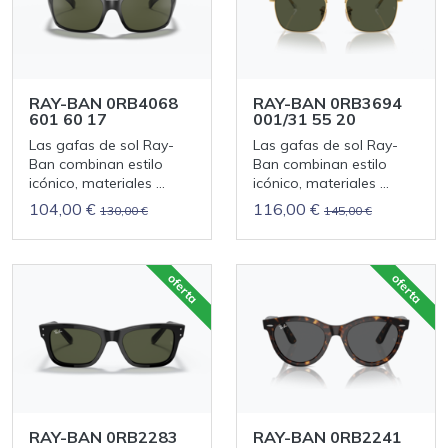
RAY-BAN 0RB4068
RAY-BAN 0RB3694
601 60 17
001/31 55 20
Las gafas de sol Ray-
Las gafas de sol Ray-
Ban combinan estilo
Ban combinan estilo
icónico, materiales ...
icónico, materiales ...
104,00 €
116,00 €
130,00 €
145,00 €
oferta
oferta
RAY-BAN 0RB2283
RAY-BAN 0RB2241