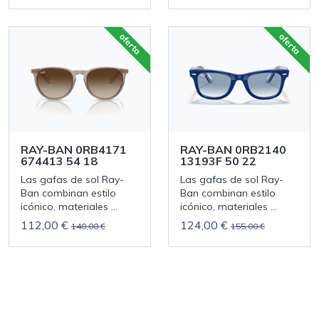
oferta
oferta
RAY-BAN 0RB4171
RAY-BAN 0RB2140
674413 54 18
13193F 50 22
Las gafas de sol Ray-
Las gafas de sol Ray-
Ban combinan estilo
Ban combinan estilo
icónico, materiales ...
icónico, materiales ...
112,00 €
124,00 €
140,00 €
155,00 €