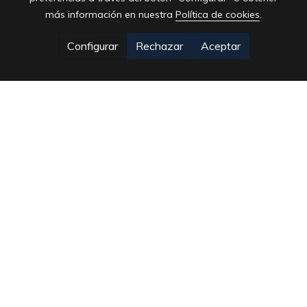
más información en nuestra
Política de cookies
.
Configurar
Rechazar
Aceptar
CENTRO ÓPTICO NUEVA ALBERCA | Tu
Centro ZEISS Visión Expert
E-mail:
info@opticanuevaalberca.es
| Llámanos.
968 842 407
Whatsapp.
688 98 0660