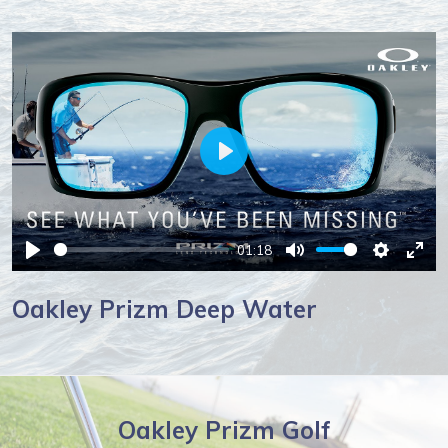
Play
01:18
Play
Mute
Settings
Ente
full
Oakley Prizm Deep Water
Oakley Prizm Golf