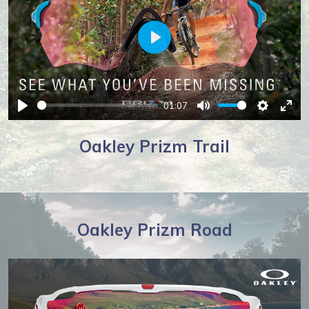
Play
01:07
Play
Mute
Settings
Ente
full
Oakley Prizm Trail
Oakley Prizm Road