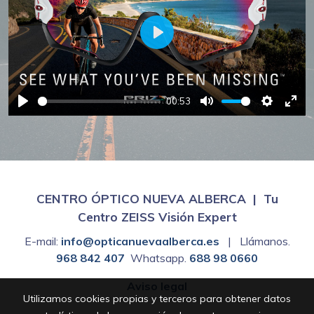
Play
00:53
Play
Mute
Settings
Ente
full
CENTRO ÓPTICO NUEVA ALBERCA | Tu
Centro ZEISS Visión Expert
E-mail:
info@opticanuevaalberca.es
| Llámanos.
968 842 407
Whatsapp.
688 98 0660
Aviso legal
Utilizamos cookies propias y terceros para obtener datos