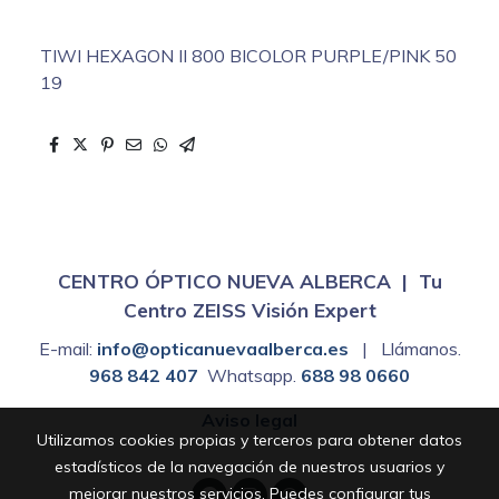
TIWI HEXAGON II 800 BICOLOR PURPLE/PINK 50
19
CENTRO ÓPTICO NUEVA ALBERCA | Tu
Centro ZEISS Visión Expert
E-mail:
info@opticanuevaalberca.es
| Llámanos.
968 842 407
Whatsapp.
688 98 0660
Aviso legal
Utilizamos cookies propias y terceros para obtener datos
estadísticos de la navegación de nuestros usuarios y
mejorar nuestros servicios. Puedes configurar tus