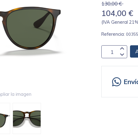
130,00 €
104,00 €
(IVA General 21% 
Referencia:
0035
A
Enví
pliar la imagen