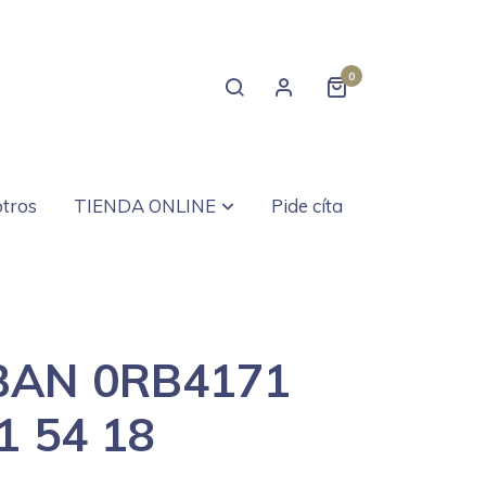
0
tros
TIENDA ONLINE
Pide cíta
BAN 0RB4171
1 54 18