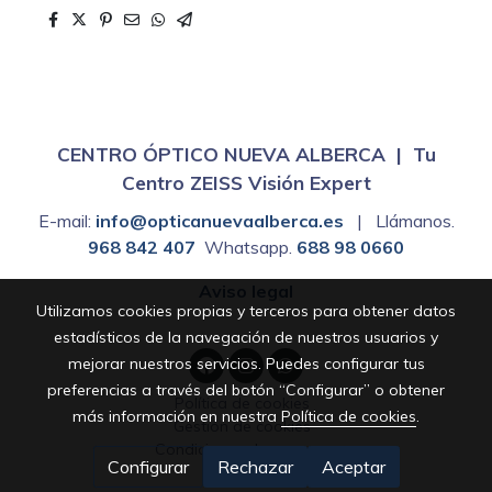
CENTRO ÓPTICO NUEVA ALBERCA | Tu
Centro ZEISS Visión Expert
E-mail:
info@opticanuevaalberca.es
| Llámanos.
968 842 407
Whatsapp.
688 98 0660
Aviso legal
Utilizamos cookies propias y terceros para obtener datos
estadísticos de la navegación de nuestros usuarios y
mejorar nuestros servicios. Puedes configurar tus
preferencias a través del botón “Configurar” o obtener
Política de cookies
más información en nuestra
Política de cookies
.
Gestión de cookies
Condiciones de compra
Configurar
Rechazar
Aceptar