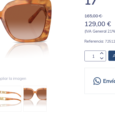
17
165,00 €
129,00 €
(IVA General 21% 
Referencia:
7251
A
pliar la imagen
Enví