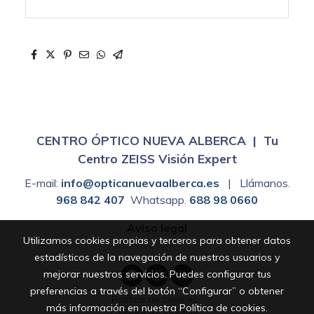
CENTRO ÓPTICO NUEVA ALBERCA | Tu
Centro ZEISS Visión Expert
E-mail:
info@opticanuevaalberca.es
| Llámanos.
968 842 407
Whatsapp.
688 98 0660
Aviso legal
Utilizamos cookies propias y terceros para obtener datos
estadísticos de la navegación de nuestros usuarios y
mejorar nuestros servicios. Puedes configurar tus
preferencias a través del botón “Configurar” o obtener
Política de cookies
más información en nuestra
Política de cookies
.
Gestión de cookies